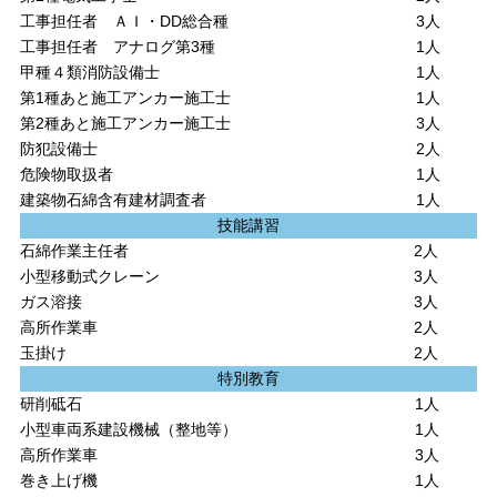
工事担任者 ＡＩ・DD総合種
3人
工事担任者 アナログ第3種
1人
甲種４類消防設備士
1人
第1種あと施工アンカー施工士
1人
第2種あと施工アンカー施工士
3人
防犯設備士
2人
危険物取扱者
1人
建築物石綿含有建材調査者
1人
技能講習
石綿作業主任者
2人
小型移動式クレーン
3人
ガス溶接
3人
高所作業車
2人
玉掛け
2人
特別教育
研削砥石
1人
小型車両系建設機械（整地等）
1人
高所作業車
3人
巻き上げ機
1人