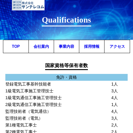
Qualifications
TOP
会社案内
事業内容
採用情報
アクセス
国家資格等保有者数
免許・資格
登録電気工事基幹技能者
1人
1級電気工事施工管理技士
3人
1級電気通信工事施工管理技士
4人
2級電気通信工事施工管理技士
1人
監理技術者（電気通信）
4人
監理技術者（電気）
3人
第1種電気工事士
2人
第2種電気工事士
2人